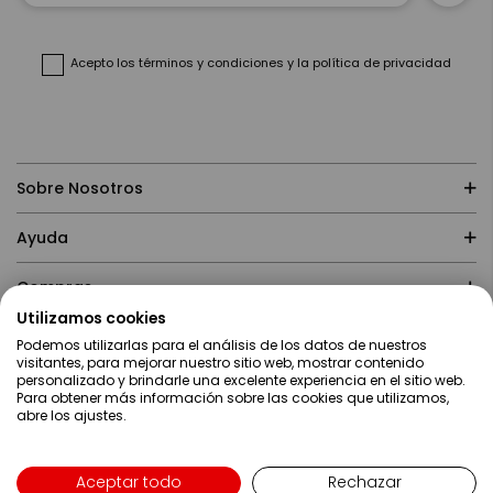
nuestro
boletín
de
noticias:
Acepto
los términos y condiciones
y
la política de privacidad
Sobre Nosotros
Ayuda
Compras
Utilizamos cookies
Podemos utilizarlas para el análisis de los datos de nuestros
Contacto
visitantes, para mejorar nuestro sitio web, mostrar contenido
personalizado y brindarle una excelente experiencia en el sitio web.
Para obtener más información sobre las cookies que utilizamos,
abre los ajustes.
Aceptar todo
Rechazar