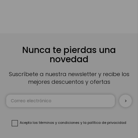
Nunca te pierdas una
novedad
Suscríbete a nuestra newsletter y recibe los
mejores descuentos y ofertas
Inscríbase
a
nuestro
boletín
de
noticias:
Acepto
los términos y condiciones
y
la política de privacidad