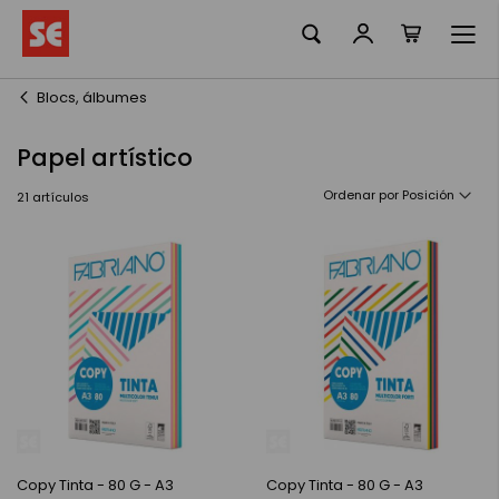
Mi cesta
Ir
al
contenido
Blocs, álbumes
Papel artístico
Ordenar por
21
artículos
Copy Tinta - 80 G - A3
Copy Tinta - 80 G - A3