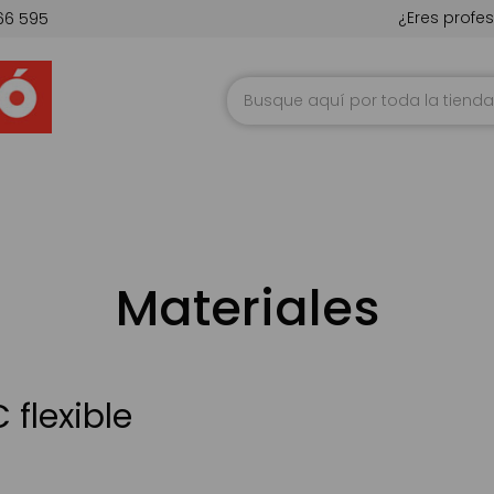
¿Eres profes
66 595
Ir
al
contenido
Materiales
 flexible