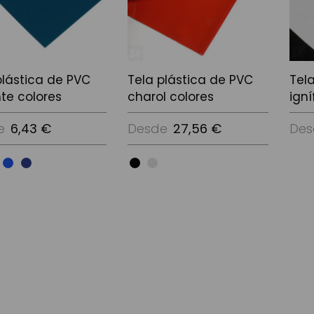
plástica de PVC
Tela plástica de PVC
Tel
nte colores
charol colores
ign
e
6,43 €
Desde
27,56 €
Des
Ver 
ciones
Ver Opciones