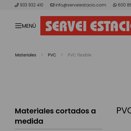
933 932 410
info@serveiestacio.com
600 8
MENÚ
Materiales
PVC
PVC flexible
PVC
Materiales cortados a
medida