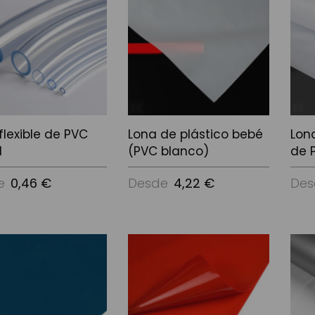
flexible de PVC
Lona de plástico bebé
Lon
l
(PVC blanco)
de 
e
0,46 €
Desde
4,22 €
Des
ciones
Ver Opciones
Ver 