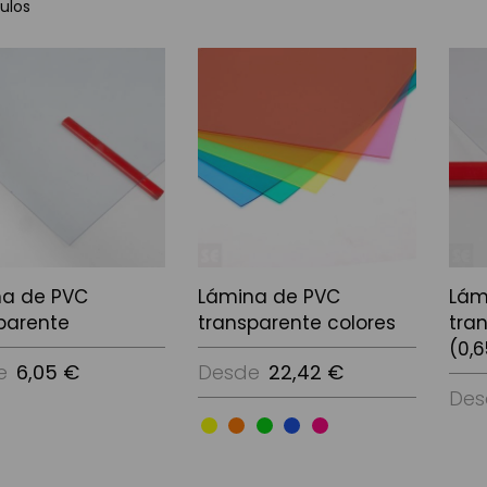
ulos
na de PVC
Lámina de PVC
Lám
parente
transparente colores
tra
(0,
e
6,05 €
Desde
22,42 €
Des
ciones
Ver 