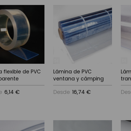
Ver Opciones
 flexible de PVC
Lámina de PVC
Lám
parente
ventana y cámping
tra
e
6,14 €
Desde
16,74 €
Des
ciones
Ver Opciones
Ver 