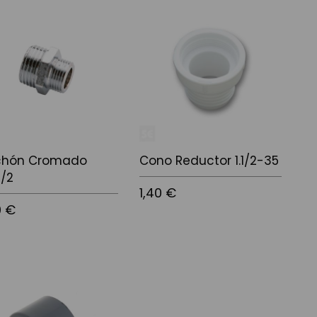
r al carrito
Añadir al carrito
hón Cromado
Cono Reductor 1.1/2-35
1/2
1,40 €
0 €
Añadir al carrito
r al carrito