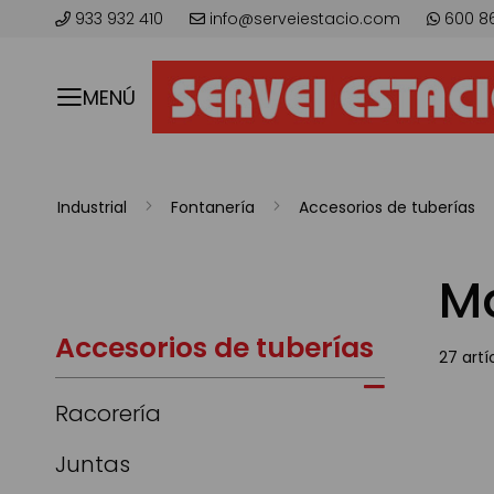
933 932 410
info@serveiestacio.com
600 8
MENÚ
Industrial
Fontanería
Accesorios de tuberías
M
Accesorios de tuberías
27
artí
Racorería
Juntas