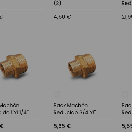
(2)
Redu
€
4,50 €
21,
l carrito
Añadir al carrito
Añadi
 Machón
Pack Machón
Pac
do 1''x1 1/4''
Reducido 3/4''x1''
Redu
 €
5,65 €
5,5