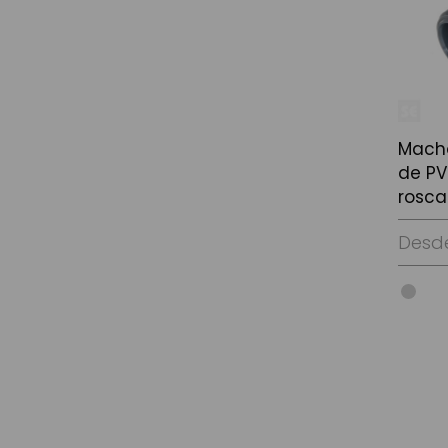
Mach
de PV
rosca
Desd
Ver Op