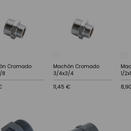
l carrito
Añadir al carrito
Añadi
ón Cromado
Machón Cromado
Mac
/8
3/4x3/4
1/2x
€
11,45 €
8,9
l carrito
Añadir al carrito
Añadi