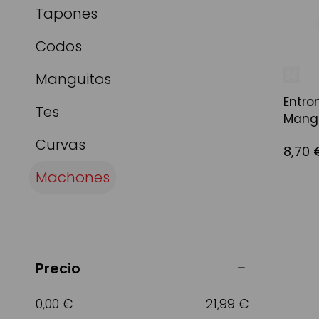
Tapones
Codos
Manguitos
Entr
Tes
Mangu
Curvas
8,70 
Machones
Añadir a
Precio
0,00 €
21,99 €