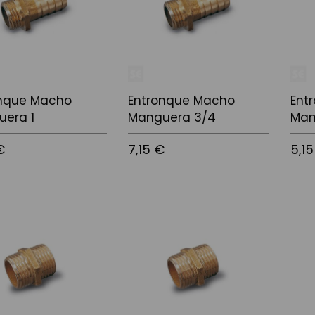
onque Macho
Entronque Macho
Ent
era 1
Manguera 3/4
Man
€
7,15 €
5,1
l carrito
Añadir al carrito
Añadi