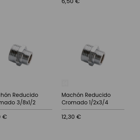
6,50 €
r al carrito
Añadir al carrito
hón Reducido
Machón Reducido
mado 3/8x1/2
Cromado 1/2x3/4
0 €
12,30 €