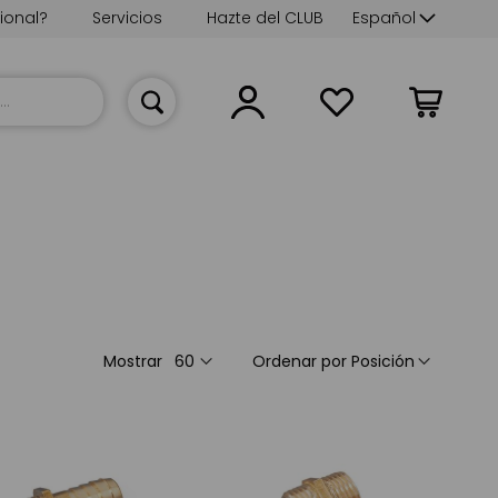
Lenguaje
ional?
Servicios
Hazte del CLUB
Español
Mi cesta
Mostrar
Ordenar por