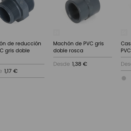
ón de reducción
Machón de PVC gris
Cas
C gris doble
doble rosca
PVC
Desde
1,38 €
Des
e
1,17 €
Ver Opciones
Ver 
ciones