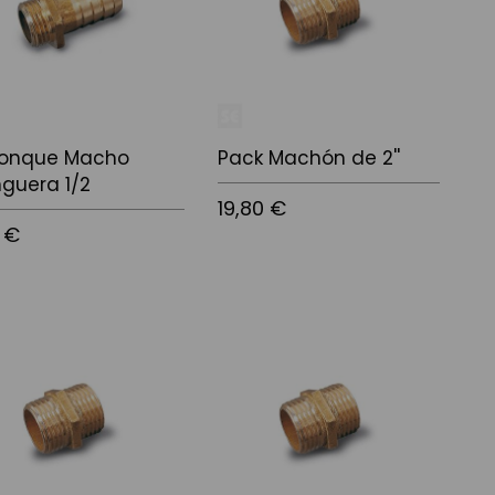
ronque Macho
Pack Machón de 2''
guera 1/2
19,80 €
5 €
Añadir al carrito
r al carrito