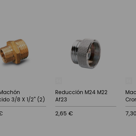
l carrito
Añadir al carrito
Añadi
 Machón
Reducción M24 M22
Mac
do 3/8 X 1/2'' (2)
Af23
Cro
€
2,65 €
7,3