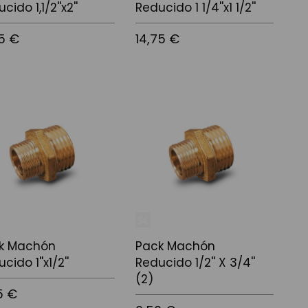
cido 1,1/2''x2''
Reducido 1 1/4''x1 1/2''
95 €
14,75 €
r al carrito
Añadir al carrito
k Machón
Pack Machón
cido 1''x1/2''
Reducido 1/2'' X 3/4''
(2)
5 €