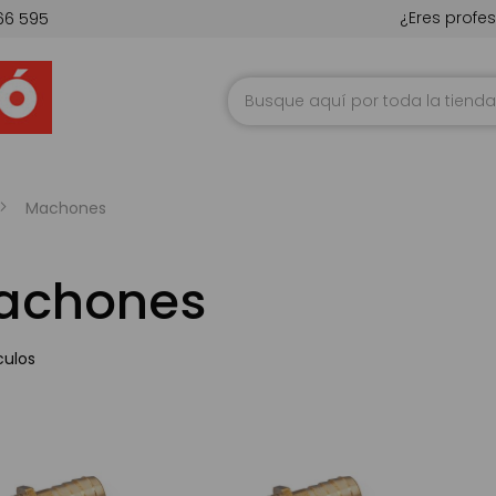
¿Eres profes
66 595
Ir
al
contenido
Machones
achones
culos