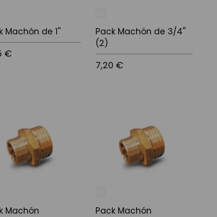
k Machón de 1''
Pack Machón de 3/4''
(2)
5 €
7,20 €
r al carrito
Añadir al carrito
k Machón
Pack Machón