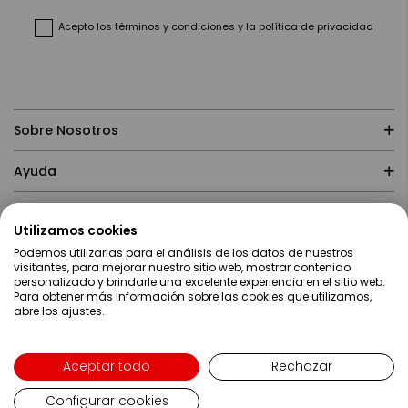
de
noticias:
Acepto
los términos y condiciones
y
la política de privacidad
Sobre Nosotros
Ayuda
Compras
Utilizamos cookies
Podemos utilizarlas para el análisis de los datos de nuestros
Contacto
visitantes, para mejorar nuestro sitio web, mostrar contenido
personalizado y brindarle una excelente experiencia en el sitio web.
Para obtener más información sobre las cookies que utilizamos,
abre los ajustes.
Aceptar todo
Rechazar
Configurar cookies
Lenguaje
Español
Copyright ©2019 Servei Estació S.A - Web desarrollada por