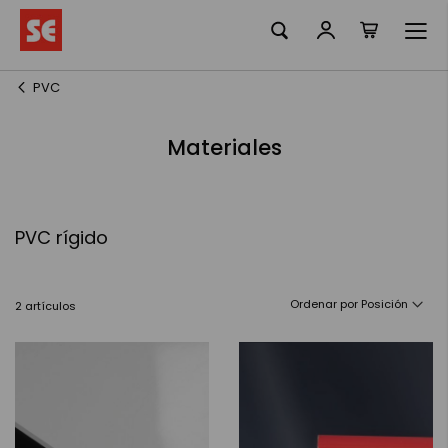
Mi cesta
Ir
al
contenido
PVC
Materiales
PVC rígido
Ordenar por
2
artículos