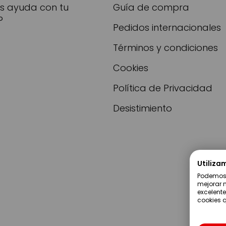
as ayuda con tu
Guía de compra
?
Pedidos internacionales
Términos y condiciones
Cookies
Política de Privacidad
Desistimiento
Utiliza
Podemos u
mejorar n
excelente
cookies q