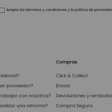
boletín
de
Acepto
los términos y condiciones
y
la política de privacida
noticias:
Compras
fesional?
Click & Collect
ser proveedor?
Envíos
trabajar con nosotros?
Devoluciones y rembolso
realizar una reforma?
Compra Segura