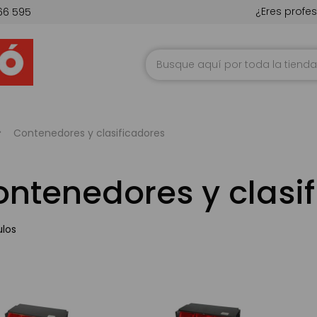
¿Eres profes
66 595
Ir
al
contenido
Contenedores y clasificadores
ntenedores y clasi
ulos