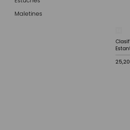
Estuches
Maletines
Clasi
Estan
25,20
Añadir a