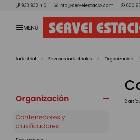
933 932 410
info@serveiestacio.com
600 8
MENÚ
Industrial
Envases industriales
Organización
Co
Organización
2
artíc
Contenedores y
clasificadores