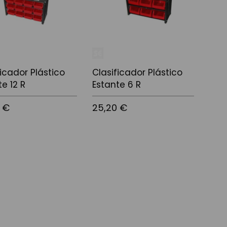
ficador Plástico
Clasificador Plástico
te 12 R
Estante 6 R
 €
25,20 €
l carrito
Añadir al carrito