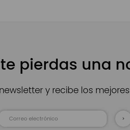
te pierdas una 
newsletter y recibe los mejore
Inscríbase
a
nuestro