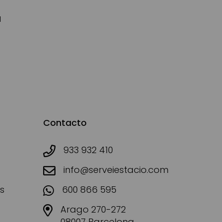
d
Contacto
933 932 410
info@serveiestacio.com
s
600 866 595
Arago 270-272
08007 Barcelona