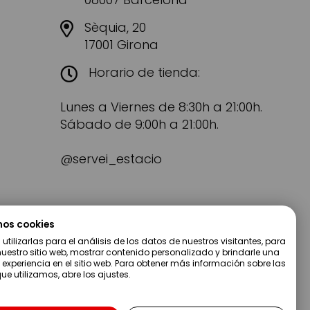
Sèquia, 20
17001 Girona
Horario de tienda:
Lunes a Viernes de 8:30h a 21:00h.
Sábado de 9:00h a 21:00h.
@servei_estacio
mos cookies
tilizarlas para el análisis de los datos de nuestros visitantes, para
uestro sitio web, mostrar contenido personalizado y brindarle una
 experiencia en el sitio web. Para obtener más información sobre las
ue utilizamos, abre los ajustes.