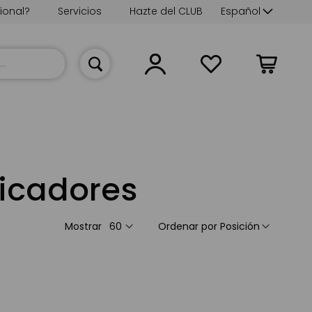
Lenguaje
ional?
Servicios
Hazte del CLUB
Español
Mi cesta
ficadores
Mostrar
Ordenar por