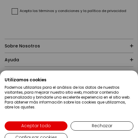
de
noticias:
Acepto
los términos y condiciones
y
la política de privacidad
Sobre Nosotros
Ayuda
Compras
Utilizamos cookies
Podemos utilizarlas para el análisis de los datos de nuestros
Contacto
visitantes, para mejorar nuestro sitio web, mostrar contenido
personalizado y brindarle una excelente experiencia en el sitio web.
Para obtener más información sobre las cookies que utilizamos,
abre los ajustes.
Aceptar todo
Rechazar
Configurar cookies