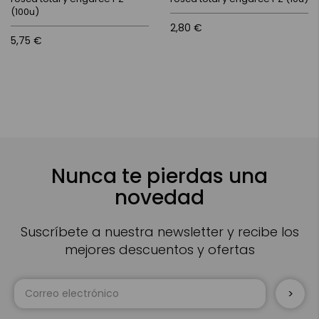
(100u)
2,80 €
5,75 €
Nunca te pierdas una
novedad
Suscríbete a nuestra newsletter y recibe los
mejores descuentos y ofertas
Inscríbase
a
nuestro
boletín