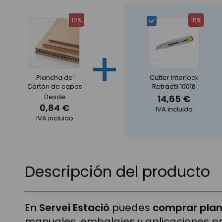
10%
10%
+
Plancha de
Cutter Interlock
Cartón de capas
Retractil 10018
Desde
14,65 €
0,84 €
IVA incluido
IVA incluido
Descripción del producto
En
Servei Estació
puedes
comprar plan
manuales, embalajes y aplicaciones p