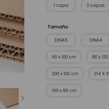
1 capa
2 capas
Tamaño
DINA5
DINA4
60 x 100 cm
80 x 12
200 x 100 cm
214 X 
ó
Planchas de carton de 1 a 3 capas a medida | Se
150 x 95 cm
next