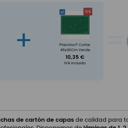
10%
+
=
Plancha P Cortar
45x30Cm Verde
10,35 €
IVA incluido
chas de cartón de capas
de calidad para to
rofesionales. Disponemos de
láminas de 1, 