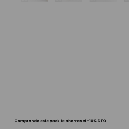
Saltar
al
comienzo
de
la
galería
de
imágenes
Comprando este pack te ahorras el -10% DTO