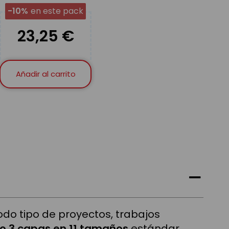
-10%
en este pack
23,25 €
Añadir al carrito
do tipo de proyectos, trabajos
2 o 3 capas en 11 tamaños
estándar