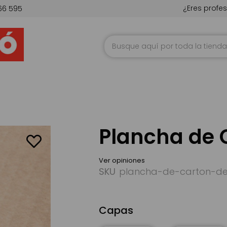
¿Eres profes
66 595
Ir
al
contenido
Plancha de 
Ver opiniones
SKU
plancha-de-carton-d
Capas