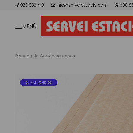
933 932 410
info@serveiestacio.com
600 8
MENÚ
Plancha de Cartón de capas
Saltar
al
EL MÁS VENDIDO
final
de
la
galería
de
imágenes