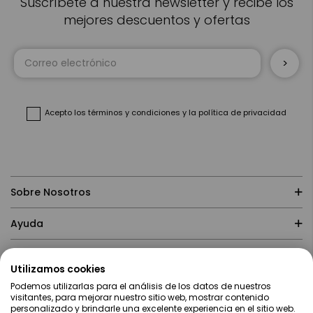
Suscríbete a nuestra newsletter y recibe los
mejores descuentos y ofertas
Inscríbase
a
nuestro
boletín
de
noticias:
Acepto
los términos y condiciones
y
la política de privacidad
Sobre Nosotros
Ayuda
Compras
Utilizamos cookies
Podemos utilizarlas para el análisis de los datos de nuestros
Contacto
visitantes, para mejorar nuestro sitio web, mostrar contenido
personalizado y brindarle una excelente experiencia en el sitio web.