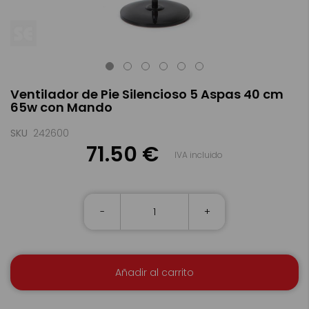
Saltar
Ventilador de Pie Silencioso 5 Aspas 40 cm
al
65w con Mando
comienzo
de
la
SKU
242600
galería
71.50 €
IVA incluido
de
imágenes
-
+
Añadir al carrito