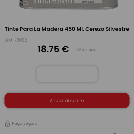
Saltar
Tinte Para La Madera 450 Ml. Cerezo Silvestre
al
comienzo
de
SKU
78082
la
18.75 €
IVA incluido
galería
de
imágenes
-
+
Añadir al carrito
Pago seguro