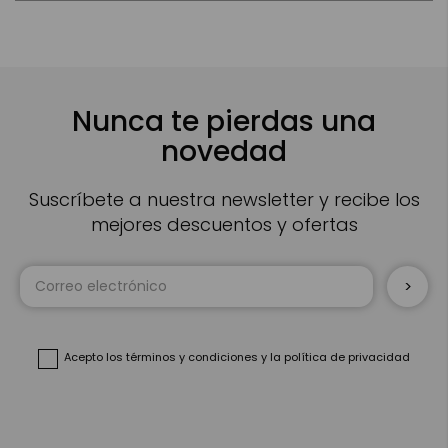
Nunca te pierdas una
novedad
Suscríbete a nuestra newsletter y recibe los
mejores descuentos y ofertas
Inscríbase
a
nuestro
boletín
de
noticias:
Acepto
los términos y condiciones
y
la política de privacidad