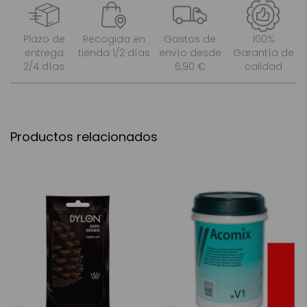
Plazo de
Recogida en
Gastos de
100%
entrega
tienda 1/2 días
envío desde
Garantía de
2/4 días
6,90 €
calidad
Productos relacionados