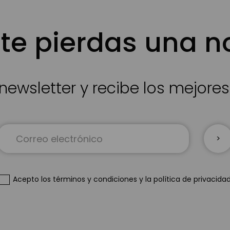
te pierdas una 
newsletter y recibe los mejore
Inscríbase
a
nuestro
boletín
de
Acepto
los términos y condiciones
y
la política de privacida
noticias: