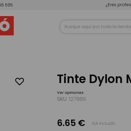
¿Eres profes
66 595
Ir
al
contenido
Tinte Dylon 
Ver opiniones
SKU
127889
6.65 €
IVA incluido