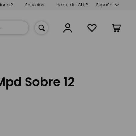
Lenguaje
ional?
Servicios
Hazte del CLUB
Español
Mi cesta
Mpd Sobre 12