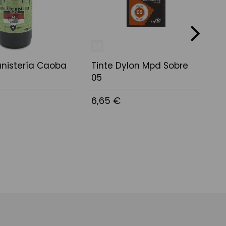
next
anistería Caoba
Tinte Dylon Mpd Sobre
T
05
M
6,65 €
7