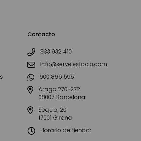
Contacto
933 932 410
info@serveiestacio.com
s
600 866 595
Arago 270-272
08007 Barcelona
Sèquia, 20
17001 Girona
Horario de tienda: