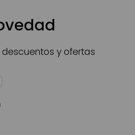
novedad
s descuentos y ofertas
d