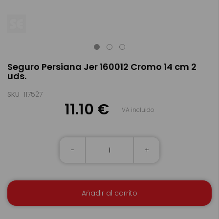
Saltar
Seguro Persiana Jer 160012 Cromo 14 cm 2
al
uds.
comienzo
de
la
SKU
117527
galería
11.10 €
IVA incluido
de
imágenes
-
+
Añadir al carrito