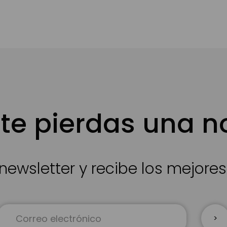
te pierdas una 
newsletter y recibe los mejore
Inscríbase
a