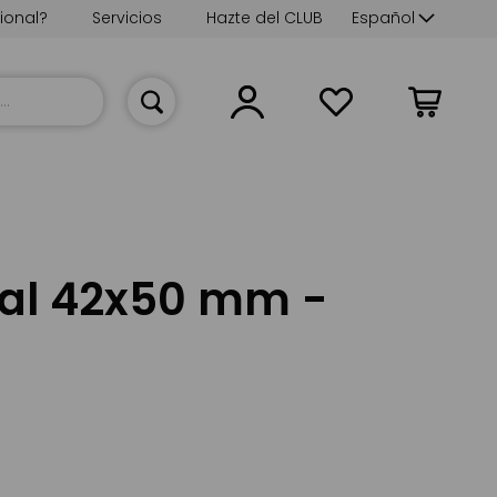
Lenguaje
ional?
Servicios
Hazte del CLUB
Español
Mi cesta
al 42x50 mm -