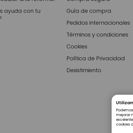
as ayuda con tu
Guía de compra
?
Pedidos internacionales
Términos y condiciones
Cookies
Política de Privacidad
Desistimiento
Utiliza
Podemos u
mejorar n
excelente
cookies q