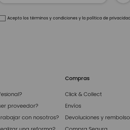
nuestro
boletín
de
Acepto
los términos y condiciones
y
la política de privacida
noticias:
Compras
fesional?
Click & Collect
ser proveedor?
Envíos
trabajar con nosotros?
Devoluciones y rembolso
realizar una reforma?
Compra Segura