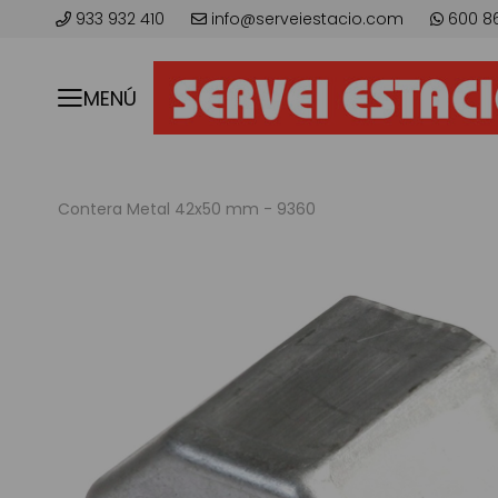
933 932 410
info@serveiestacio.com
600 8
MENÚ
Contera Metal 42x50 mm - 9360
Saltar
al
final
de
la
galería
de
imágenes