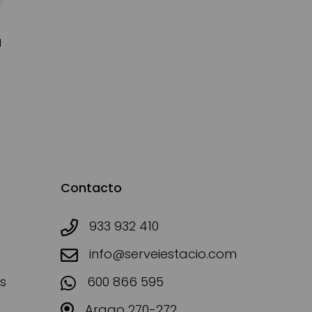
d
Contacto
933 932 410
info@serveiestacio.com
s
600 866 595
Arago 270-272