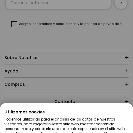
a
nuestro
boletín
de
noticias:
Acepto
los términos y condiciones
y
la política de privacidad
Sobre Nosotros
Ayuda
Compras
Contacto
Utilizamos cookies
Podemos utilizarlas para el análisis de los datos de nuestros
visitantes, para mejorar nuestro sitio web, mostrar contenido
personalizado y brindarle una excelente experiencia en el sitio web.