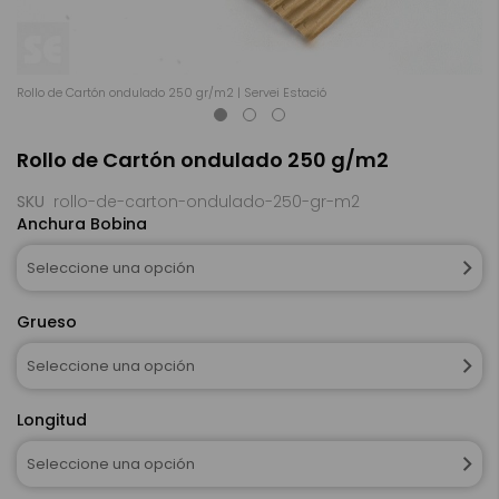
Rollo de Cartón ondulado 250 gr/m2 | Servei Estació
Ro
Saltar
Rollo de Cartón ondulado 250 g/m2
al
comienzo
de
SKU
rollo-de-carton-ondulado-250-gr-m2
la
Anchura Bobina
galería
de
Seleccione una opción
imágenes
Grueso
Seleccione una opción
Longitud
Seleccione una opción