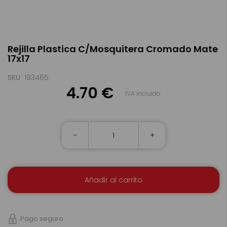
Saltar
Rejilla Plastica C/Mosquitera Cromado Mate
al
17x17
comienzo
de
la
SKU
193465
galería
4.70 €
IVA incluido
de
imágenes
-
+
Añadir al carrito
Pago seguro