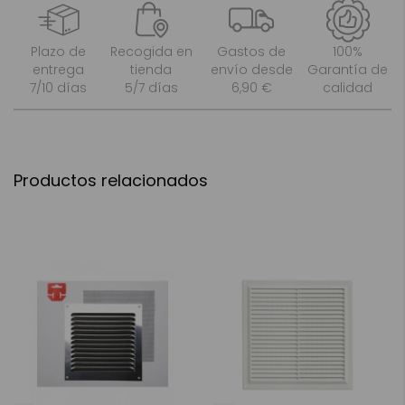
Plazo de
Recogida en
Gastos de
100%
entrega
tienda
envío desde
Garantía de
7/10 días
5/7 días
6,90 €
calidad
Productos relacionados