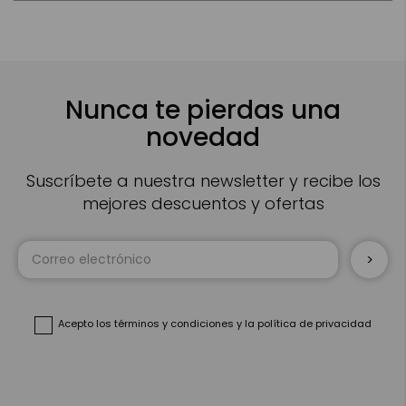
Nunca te pierdas una
novedad
Suscríbete a nuestra newsletter y recibe los
mejores descuentos y ofertas
Inscríbase
a
nuestro
boletín
de
noticias:
Acepto
los términos y condiciones
y
la política de privacidad