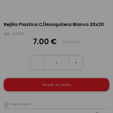
Saltar
Rejilla Plastica C/Mosquitera Blanco 20x20
al
comienzo
de
SKU
193466
la
7.00 €
IVA incluido
galería
de
imágenes
-
+
Añadir al carrito
Pago seguro