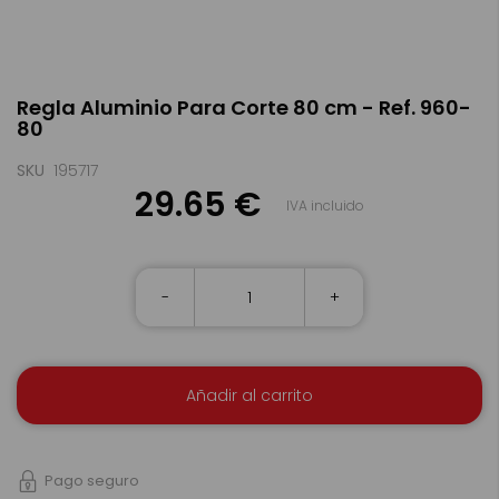
Saltar
Regla Aluminio Para Corte 80 cm - Ref. 960-
al
80
comienzo
de
la
SKU
195717
galería
29.65 €
IVA incluido
de
imágenes
-
+
Añadir al carrito
Pago seguro