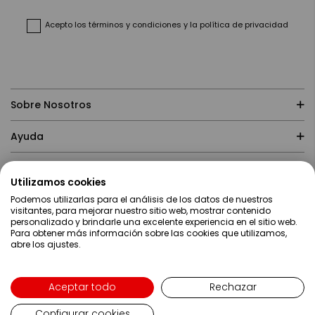
de
noticias:
Acepto
los términos y condiciones
y
la política de privacidad
Sobre Nosotros
Ayuda
Compras
Utilizamos cookies
Podemos utilizarlas para el análisis de los datos de nuestros
Contacto
visitantes, para mejorar nuestro sitio web, mostrar contenido
personalizado y brindarle una excelente experiencia en el sitio web.
Para obtener más información sobre las cookies que utilizamos,
abre los ajustes.
Aceptar todo
Rechazar
Configurar cookies
Lenguaje