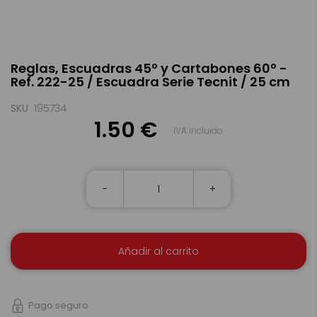
Saltar
Reglas, Escuadras 45º y Cartabones 60º -
al
Ref. 222-25 / Escuadra Serie Tecnit / 25 cm
comienzo
de
la
SKU
195734
galería
1.50 €
IVA incluido
de
imágenes
-
+
Añadir al carrito
Pago seguro