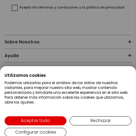
noticias:
Acepto
los términos y condiciones
y
la política de privacidad
Sobre Nosotros
Ayuda
Compras
Utilizamos cookies
Podemos utilizarlas para el análisis de los datos de nuestros
Contacto
visitantes, para mejorar nuestro sitio web, mostrar contenido
personalizado y brindarle una excelente experiencia en el sitio web.
Para obtener más información sobre las cookies que utilizamos,
abre los ajustes.
Aceptar todo
Rechazar
Configurar cookies
Lenguaje
Español
Copyright ©2019 Servei Estació S.A - Web desarrollada por