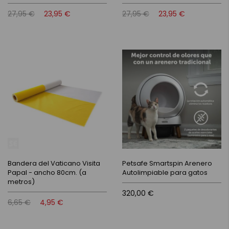
27,95 €
23,95 €
27,95 €
23,95 €
Bandera del Vaticano Visita
Petsafe Smartspin Arenero
Papal - ancho 80cm. (a
Autolimpiable para gatos
metros)
320,00 €
6,65 €
4,95 €