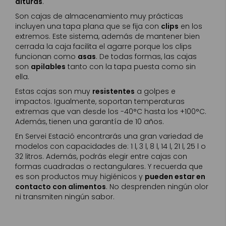
alturas
.
Son cajas de almacenamiento muy prácticas
incluyen una tapa plana que se fija con
clips
en los
extremos. Este sistema, además de mantener bien
cerrada la caja facilita el agarre porque los clips
funcionan como
asas
. De todas formas, las cajas
son
apilables
tanto con la tapa puesta como sin
ella.
Estas cajas son muy
resistentes
a golpes e
impactos. Igualmente, soportan temperaturas
extremas que van desde los -40°C hasta los +100°C.
Además, tienen una garantía de 10 años.
En Servei Estació encontrarás una gran variedad de
modelos con capacidades de: 1 l, 3 l, 8 l, 14 l, 21 l, 25 l o
32 litros. Además, podrás elegir entre cajas con
formas cuadradas o rectangulares. Y recuerda que
es son productos muy higiénicos y
pueden estar en
contacto con alimentos
. No desprenden ningún olor
ni transmiten ningún sabor.