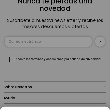
Nunca te pierdas una
novedad
Suscríbete a nuestra newsletter y recibe los
mejores descuentos y ofertas
Inscríbase
a
nuestro
boletín
de
noticias:
Acepto
los términos y condiciones
y
la política de privacidad
Sobre Nosotros
Ayuda
Compras