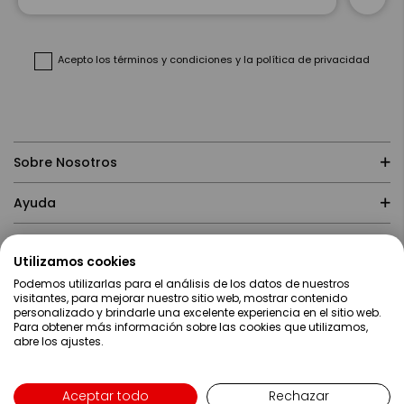
nuestro
boletín
de
noticias:
Acepto
los términos y condiciones
y
la política de privacidad
Sobre Nosotros
Ayuda
Compras
Utilizamos cookies
Podemos utilizarlas para el análisis de los datos de nuestros
Contacto
visitantes, para mejorar nuestro sitio web, mostrar contenido
personalizado y brindarle una excelente experiencia en el sitio web.
Para obtener más información sobre las cookies que utilizamos,
abre los ajustes.
Aceptar todo
Rechazar