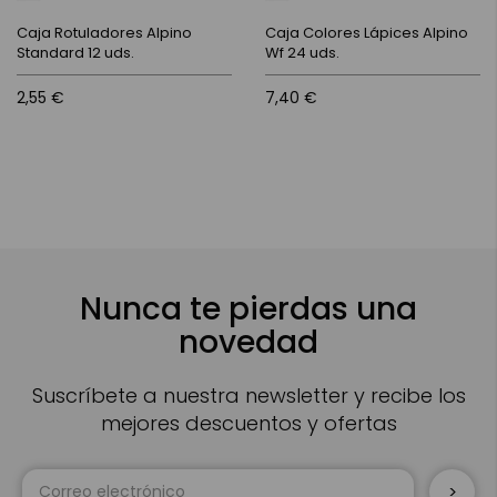
Caja Rotuladores Alpino
Caja Colores Lápices Alpino
Standard 12 uds.
Wf 24 uds.
2,55 €
7,40 €
Nunca te pierdas una
novedad
Suscríbete a nuestra newsletter y recibe los
mejores descuentos y ofertas
Inscríbase
a