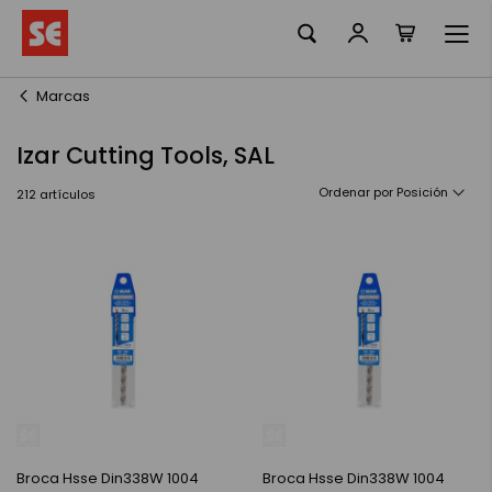
Mi cesta
Ir
al
contenido
Marcas
Izar Cutting Tools, SAL
Ordenar por
212
artículos
Broca Hsse Din338W 1004
Broca Hsse Din338W 1004