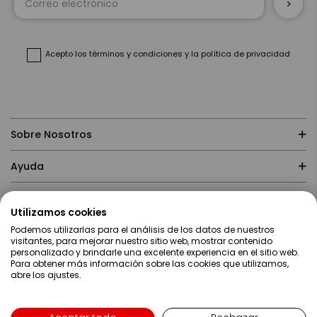
a
nuestro
boletín
de
noticias:
Acepto
los términos y condiciones
y
la política de privacidad
Sobre Nosotros
Ayuda
Compras
Utilizamos cookies
Podemos utilizarlas para el análisis de los datos de nuestros
Contacto
visitantes, para mejorar nuestro sitio web, mostrar contenido
personalizado y brindarle una excelente experiencia en el sitio web.
Para obtener más información sobre las cookies que utilizamos,
abre los ajustes.