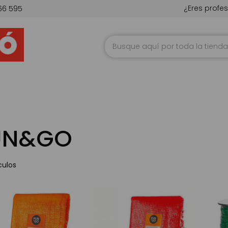
¿Eres profes
66 595
Ir
al
contenido
UN&GO
culos