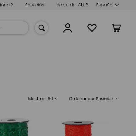
Lenguaje
ional?
Servicios
Hazte del CLUB
Español
Mi cesta
Mostrar
Ordenar por