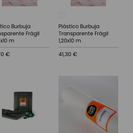
tico Burbuja
Plástico Burbuja
nsparente Frágil
Transparente Frágil
0x10 m
1,20x10 m
70 €
41,30 €
r al carrito
Añadir al carrito