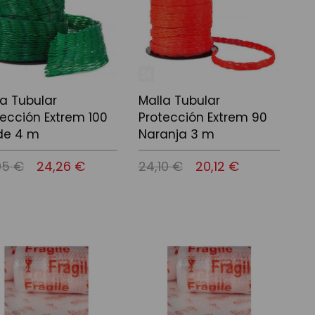
la Tubular
Malla Tubular
tección Extrem 100
Protección Extrem 90
de 4 m
Naranja 3 m
05 €
24,26 €
24,10 €
20,12 €
r al carrito
Añadir al carrito