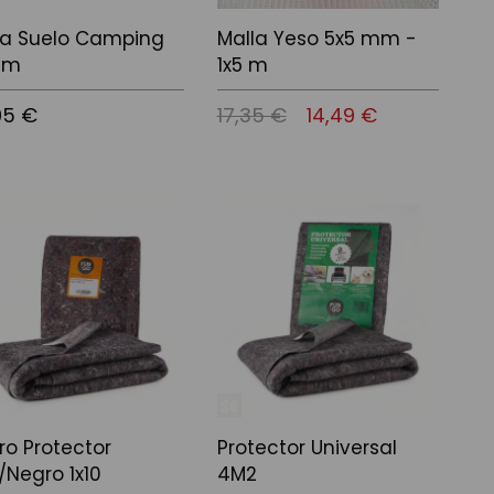
la Suelo Camping
Malla Yeso 5x5 mm -
 m
1x5 m
05 €
17,35 €
14,49 €
r al carrito
Añadir al carrito
tro Protector
Protector Universal
/Negro 1x10
4M2