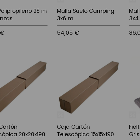
 Polipropileno 25 m
Malla Suelo Camping
Mal
inzas
3x6 m
3x4
 €
54,05 €
36,
l carrito
Añadir al carrito
Añadi
Cartón
Caja Cartón
Fiel
cópica 20x20x190
Telescópica 15x15x190
Gris