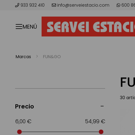
933 932 410
info@serveiestacio.com
600 8
MENÚ
Marcas
FUN&GO
F
30
artí
Precio
6,00 €
54,99 €