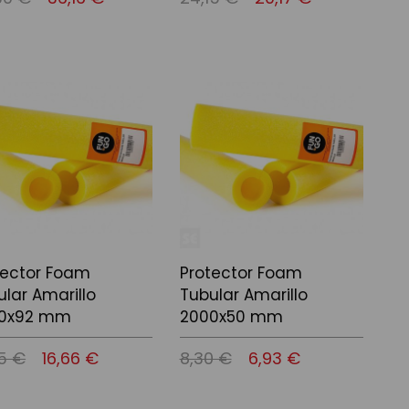
r al carrito
Añadir al carrito
tector Foam
Protector Foam
ular Amarillo
Tubular Amarillo
0x92 mm
2000x50 mm
95 €
16,66 €
8,30 €
6,93 €