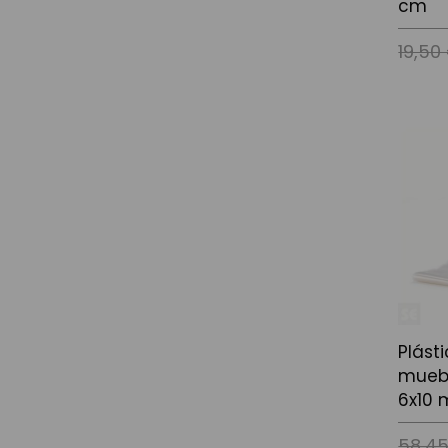
cm
19,50
Añadir a
Plást
muebl
6x10 
58,4