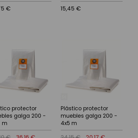
75 €
15,45 €
r al carrito
Añadir al carrito
tico protector
Plástico protector
bles galga 200 -
muebles galga 200 -
0 m
4x5 m
30 €
36,16 €
24,15 €
20,17 €