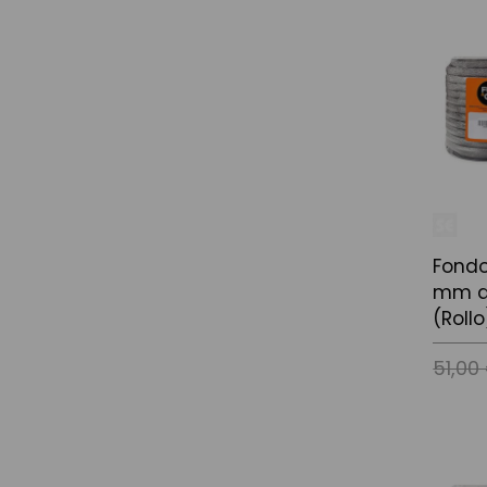
Añadir a
Fondo
mm d
(Roll
51,00
Añadir a