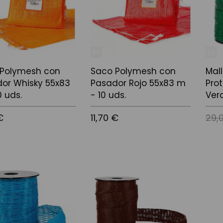
 Polymesh con
Saco Polymesh con
Mal
or Whisky 55x83
Pasador Rojo 55x83 m
Pro
0 uds.
- 10 uds.
Ver
€
11,70 €
29,
l carrito
Añadir al carrito
Añadi