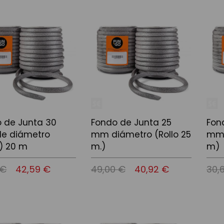
l carrito
Añadir al carrito
Añadi
 de Junta 30
Fondo de Junta 25
Fon
e diámetro
mm diámetro (Rollo 25
mm 
o) 20 m
m.)
m)
 €
42,59 €
49,00 €
40,92 €
30,
l carrito
Añadir al carrito
Añadi