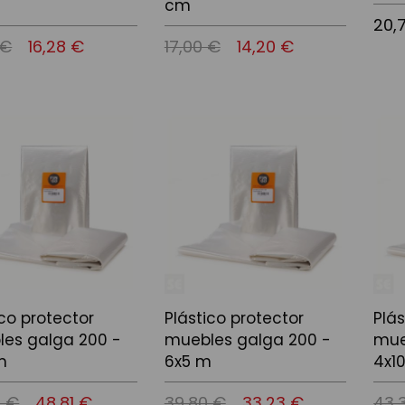
cm
20,
 €
16,28 €
17,00 €
14,20 €
Añadi
l carrito
Añadir al carrito
ico protector
Plástico protector
Plás
es galga 200 -
muebles galga 200 -
mue
m
6x5 m
4x1
5 €
48,81 €
39,80 €
33,23 €
43,