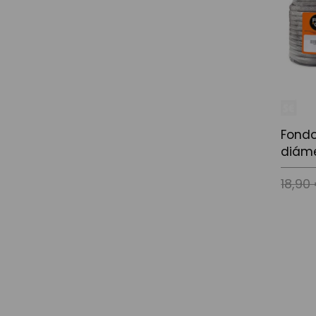
Fondo
diáme
18,90
Añadir a