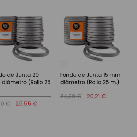
r al carrito
Añadir al carrito
do de Junta 20
Fondo de Junta 15 mm
diámetro (Rollo 25
diámetro (Rollo 25 m.)
24,20 €
20,21 €
60 €
25,55 €
Añadir al carrito
r al carrito