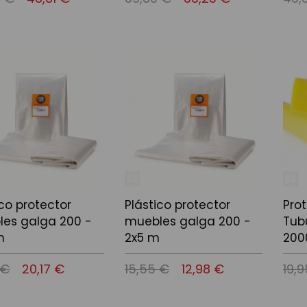
l carrito
Añadir al carrito
Añadi
ico protector
Plástico protector
Pro
es galga 200 -
muebles galga 200 -
Tub
m
2x5 m
200
 €
20,17 €
15,55 €
12,98 €
19,