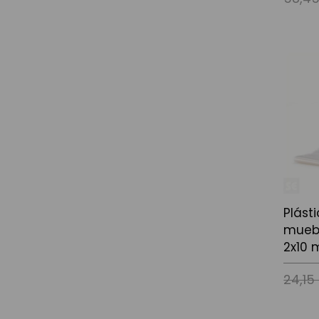
Añadir a
Plást
muebl
2x10 
24,15