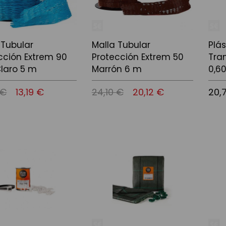
 Tubular
Malla Tubular
Plás
cción Extrem 90
Protección Extrem 50
Tra
Claro 5 m
Marrón 6 m
0,6
 €
13,19 €
24,10 €
20,12 €
20,
l carrito
Añadir al carrito
Añadi