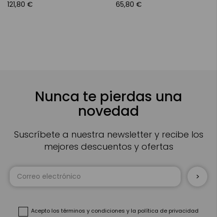
121,80 €
65,80 €
Nunca te pierdas una
novedad
Suscríbete a nuestra newsletter y recibe los
mejores descuentos y ofertas
Inscríbase
a
nuestro
boletín
de
noticias:
Acepto
los términos y condiciones
y
la política de privacidad