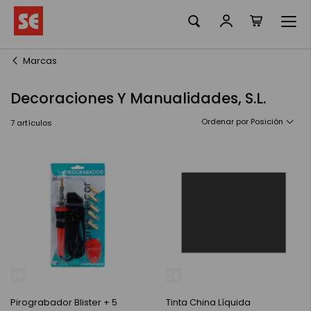
Mi cesta
Ir
al
contenido
Marcas
Decoraciones Y Manualidades, S.L.
Ordenar por
7
artículos
Pirograbador Blister + 5
Tinta China Líquida