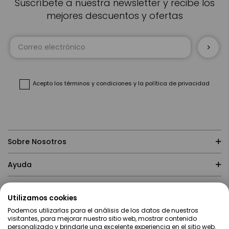
Suscríbete a nuestra newsletter y recibe los
mejores descuentos y ofertas
Inscríbase
a
nuestro
boletín
de
noticias:
Acepto
los términos y condiciones
y
la política de privacidad
Sobre Nosotros
Ayuda
Compras
Utilizamos cookies
Podemos utilizarlas para el análisis de los datos de nuestros
Contacto
visitantes, para mejorar nuestro sitio web, mostrar contenido
personalizado y brindarle una excelente experiencia en el sitio web.