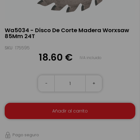
Saltar
Wa5034 - Disco De Corte Madera Worxsaw
al
85Mm 24T
comienzo
de
la
SKU
175595
galería
18.60 €
IVA incluido
de
imágenes
-
+
Añadir al carrito
Pago seguro