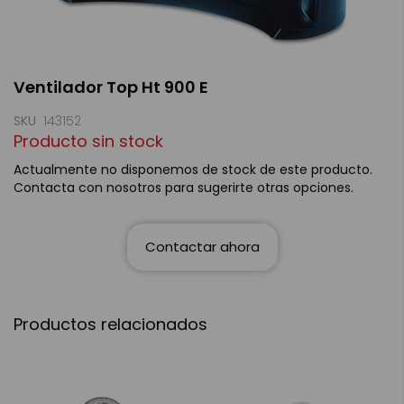
Saltar
Ventilador Top Ht 900 E
al
comienzo
de
SKU
143152
la
Producto sin stock
galería
de
Actualmente no disponemos de stock de este producto.
imágenes
Contacta con nosotros para sugerirte otras opciones.
Contactar ahora
Productos relacionados