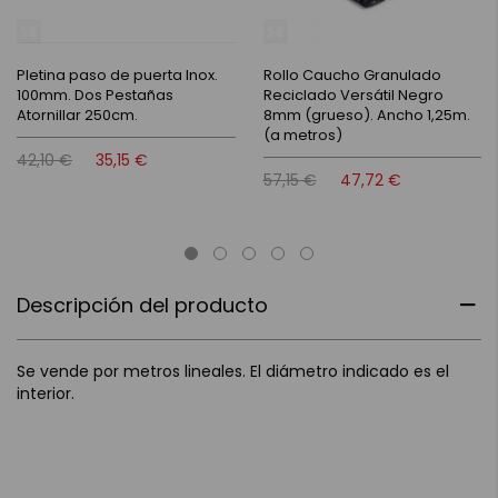
Pletina paso de puerta Inox.
Rollo Caucho Granulado
100mm. Dos Pestañas
Reciclado Versátil Negro
Atornillar 250cm.
8mm (grueso). Ancho 1,25m.
(a metros)
42,10 €
35,15 €
57,15 €
47,72 €
Descripción del producto
Se vende por metros lineales. El diámetro indicado es el
interior.