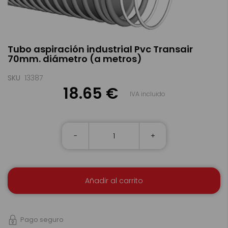
Saltar
Tubo aspiración industrial Pvc Transair
al
70mm. diámetro (a metros)
comienzo
de
la
SKU
13387
galería
18.65 €
IVA incluido
de
imágenes
-
+
Añadir al carrito
Pago seguro