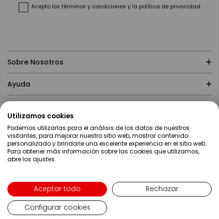
noticias:
Acepto
los términos y condiciones
y
la política de privacidad
Sobre Nosotros
Ayuda
Compras
Utilizamos cookies
Podemos utilizarlas para el análisis de los datos de nuestros
Contacto
visitantes, para mejorar nuestro sitio web, mostrar contenido
personalizado y brindarle una excelente experiencia en el sitio web.
Para obtener más información sobre las cookies que utilizamos,
abre los ajustes.
Aceptar todo
Rechazar
Configurar cookies
Lenguaje
Español
Copyright ©2019 Servei Estació S.A - Web desarrollada por
Metódica.co