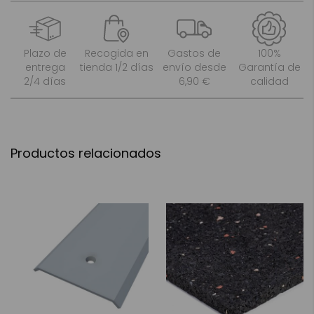
Plazo de
Recogida en
Gastos de
100%
entrega
tienda 1/2 días
envío desde
Garantía de
2/4 días
6,90 €
calidad
Productos relacionados