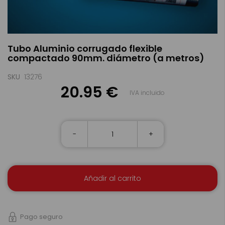
Saltar
Tubo Aluminio corrugado flexible
al
compactado 90mm. diámetro (a metros)
comienzo
de
la
SKU
13276
galería
20.95 €
IVA incluido
de
imágenes
-
+
Añadir al carrito
Pago seguro