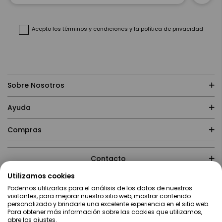
nuestro
boletín
de
noticias:
Acepto
los términos y condiciones
y
la política de privacidad
Sobre Nosotros
Ayuda
Compras
Contacto
Utilizamos cookies
Podemos utilizarlas para el análisis de los datos de nuestros
visitantes, para mejorar nuestro sitio web, mostrar contenido
personalizado y brindarle una excelente experiencia en el sitio web.
Para obtener más información sobre las cookies que utilizamos,
abre los ajustes.