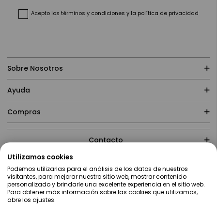
de
noticias:
Acepto
los términos y condiciones
y
la política de privacidad
Sobre Nosotros
Ayuda
Compras
Contacto
Utilizamos cookies
Podemos utilizarlas para el análisis de los datos de nuestros
visitantes, para mejorar nuestro sitio web, mostrar contenido
personalizado y brindarle una excelente experiencia en el sitio web.
Para obtener más información sobre las cookies que utilizamos,
abre los ajustes.
Lenguaje
Español
Copyright ©2019 Servei Estació S.A - Web desarrollada por