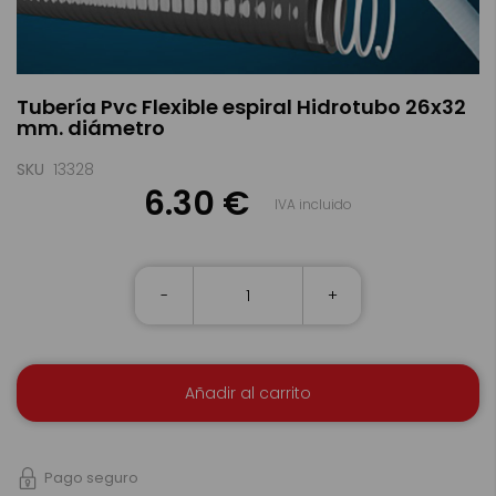
Saltar
Tubería Pvc Flexible espiral Hidrotubo 26x32
al
mm. diámetro
comienzo
de
la
SKU
13328
galería
6.30 €
IVA incluido
de
imágenes
-
+
Añadir al carrito
Pago seguro