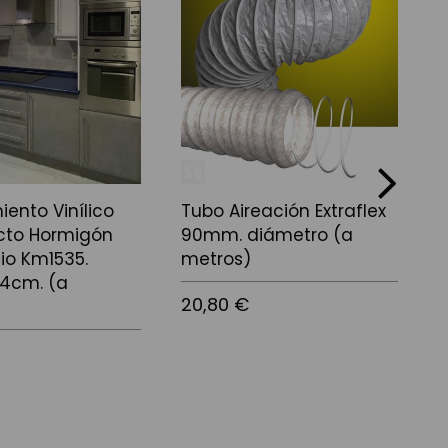
next
iento Vinílico
Tubo Aireación Extraflex
C
cto Hormigón
90mm. diámetro (a
io Km1535.
metros)
1
24cm. (a
20,80 €