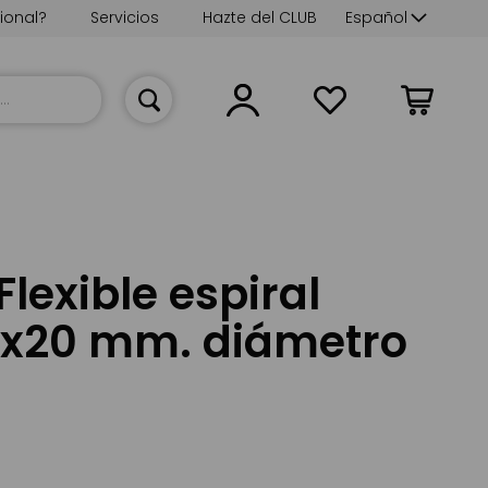
Lenguaje
ional?
Servicios
Hazte del CLUB
Español
Mi cesta
Flexible espiral
6x20 mm. diámetro