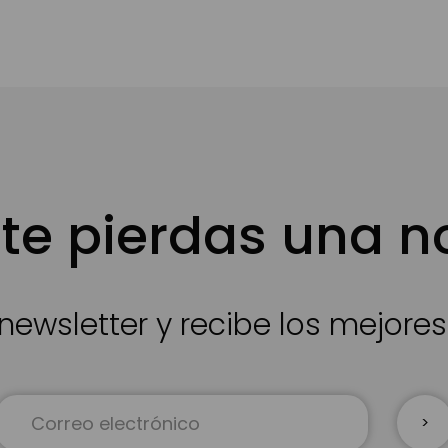
te pierdas una 
newsletter y recibe los mejore
Inscríbase
a
nuestro