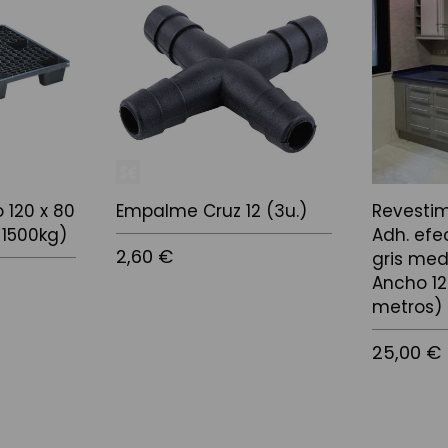
o 120 x 80
Empalme Cruz 12 (3u.)
Revestim
-1500kg)
Adh. efe
2,60 €
gris med
Ancho 1
metros)
25,00 €