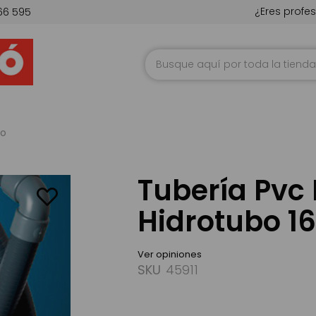
¿Eres profes
66 595
Ir
al
contenido
ro
Tubería Pvc 
Hidrotubo 1
Ver opiniones
SKU
45911