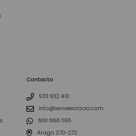
d
Contacto
933 932 410
info@serveiestacio.com
s
600 866 595
Arago 270-272