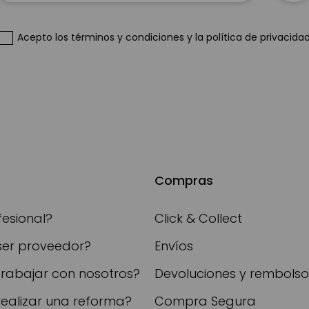
boletín
de
Acepto
los términos y condiciones
y
la política de privacida
noticias:
Compras
fesional?
Click & Collect
ser proveedor?
Envíos
trabajar con nosotros?
Devoluciones y rembolso
realizar una reforma?
Compra Segura