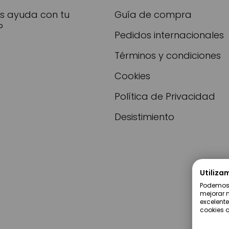
as ayuda con tu
Guía de compra
?
Pedidos internacionales
Términos y condiciones
Cookies
Política de Privacidad
Desistimiento
Utiliza
Podemos u
mejorar n
excelente
cookies q