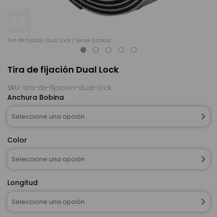
Tira de fijación Dual Lock | Servei Estació
Tir
Saltar
Tira de fijación Dual Lock
al
comienzo
de
SKU
tira-de-fijacion-dual-lock
la
Anchura Bobina
galería
de
Seleccione una opción
imágenes
Color
Seleccione una opción
Longitud
Seleccione una opción