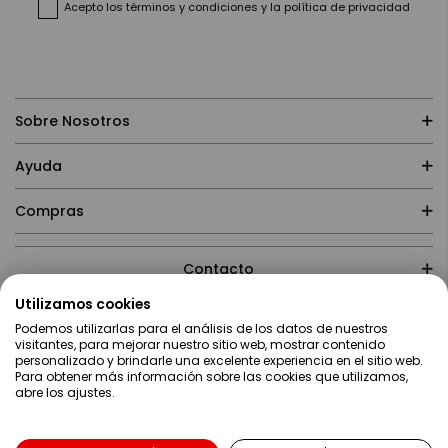
Acepto
los términos y condiciones
y
la política de privacidad
Sobre Nosotros
Ayuda
Compras
Contacto
Utilizamos cookies
Podemos utilizarlas para el análisis de los datos de nuestros
visitantes, para mejorar nuestro sitio web, mostrar contenido
personalizado y brindarle una excelente experiencia en el sitio web.
Para obtener más información sobre las cookies que utilizamos,
abre los ajustes.
Lenguaje
Español
Copyright ©2019 Servei Estació S.A - Web desarrollada por
Metódica.co