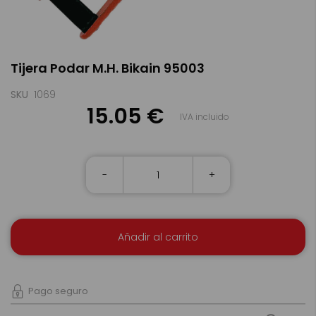
Saltar
Tijera Podar M.H. Bikain 95003
al
comienzo
de
SKU
1069
la
15.05 €
IVA incluido
galería
de
imágenes
-
+
Añadir al carrito
Pago seguro