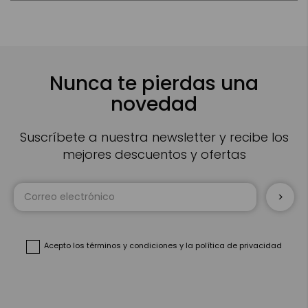
Nunca te pierdas una
novedad
Suscríbete a nuestra newsletter y recibe los
mejores descuentos y ofertas
Inscríbase
a
nuestro
boletín
de
noticias:
Acepto
los términos y condiciones
y
la política de privacidad