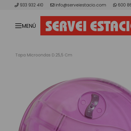
933 932 410
info@serveiestacio.com
600 8
MENÚ
Tapa Microondas D.25,5 Cm
Saltar
al
final
de
la
galería
de
imágenes