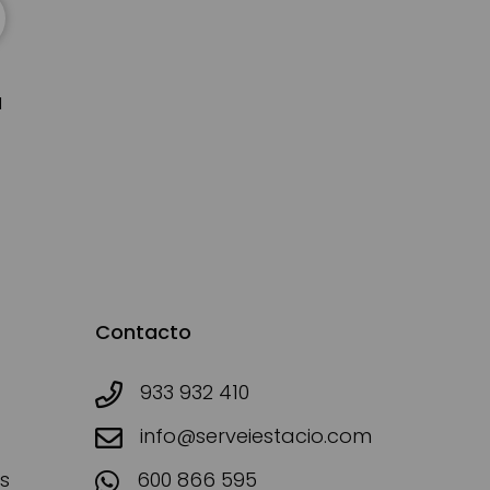
d
Contacto
933 932 410
info@serveiestacio.com
s
600 866 595