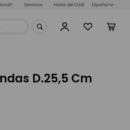
Lenguaje
ional?
Servicios
Hazte del CLUB
Español
Mi cesta
ndas D.25,5 Cm