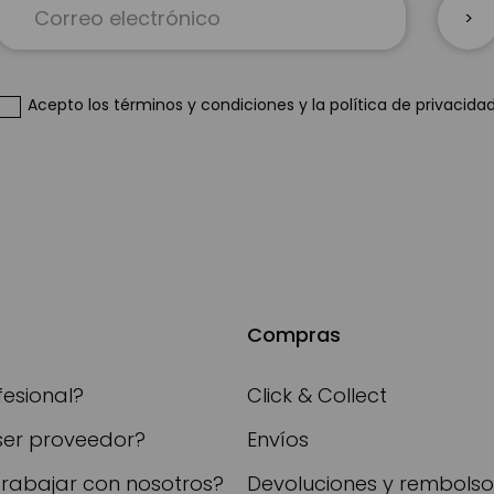
a
nuestro
boletín
de
Acepto
los términos y condiciones
y
la política de privacida
noticias:
Compras
fesional?
Click & Collect
ser proveedor?
Envíos
trabajar con nosotros?
Devoluciones y rembolso