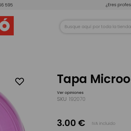
¿Eres profes
66 595
Ir
al
contenido
Tapa Microo
Ver opiniones
SKU
192070
3.00 €
IVA incluido