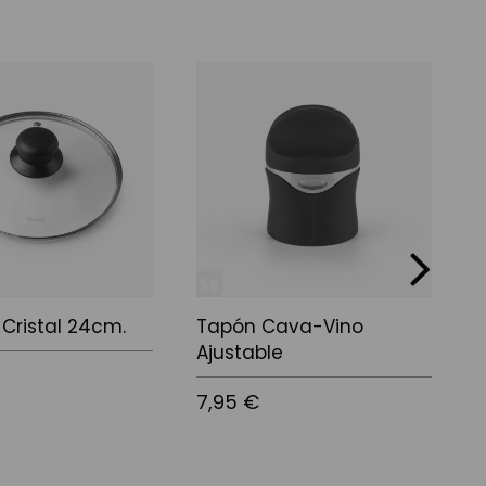
next
Cristal 24cm.
Tapón Cava-Vino
S
Ajustable
T
s
7,95 €
1