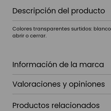
Saltar
al
Descripción del producto
comienzo
de
la
galería
Colores transparentes surtidos: blanco 
de
imágenes
abrir o cerrar.
Información de la marca
Valoraciones y opiniones
Productos relacionados