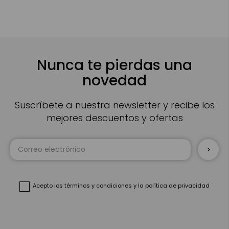
Nunca te pierdas una
novedad
Suscríbete a nuestra newsletter y recibe los
mejores descuentos y ofertas
Inscríbase
a
nuestro
boletín
de
noticias:
Acepto
los términos y condiciones
y
la política de privacidad