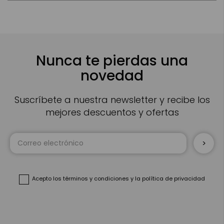
Nunca te pierdas una
novedad
Suscríbete a nuestra newsletter y recibe los
mejores descuentos y ofertas
Inscríbase
a
nuestro
boletín
de
noticias:
Acepto
los términos y condiciones
y
la política de privacidad