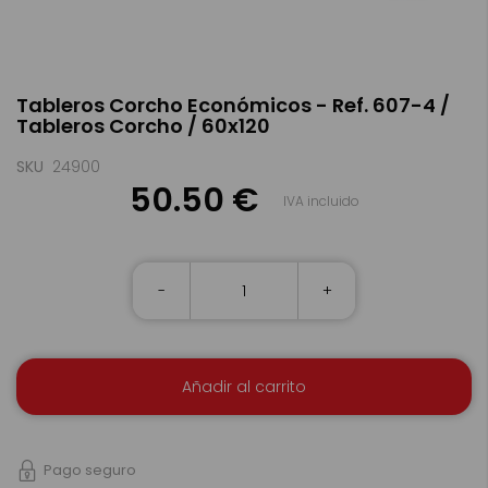
Saltar
Tableros Corcho Económicos - Ref. 607-4 /
al
Tableros Corcho / 60x120
comienzo
de
la
SKU
24900
galería
50.50 €
IVA incluido
de
imágenes
-
+
Añadir al carrito
Pago seguro