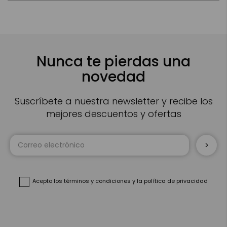
Nunca te pierdas una
novedad
Suscríbete a nuestra newsletter y recibe los
mejores descuentos y ofertas
Inscríbase
a
nuestro
boletín
de
noticias:
Acepto
los términos y condiciones
y
la política de privacidad