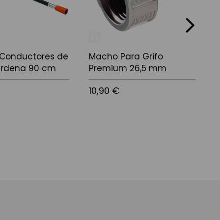
next
Conductores de
Macho Para Grifo
M
rdena 90 cm
Premium 26,5 mm
4
10,90 €
6