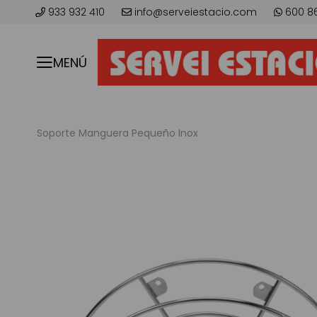
933 932 410
info@serveiestacio.com
600 8
MENÚ
Soporte Manguera Pequeño Inox
Saltar
al
final
de
la
galería
de
imágenes