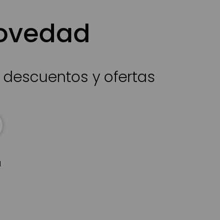
novedad
s descuentos y ofertas
d