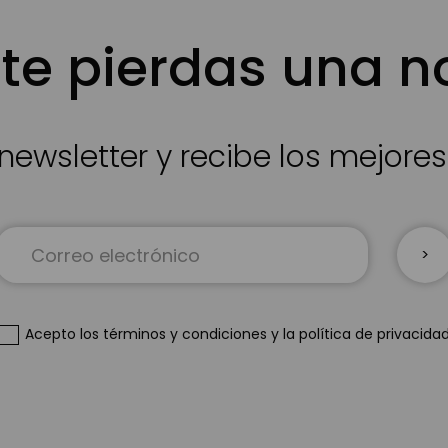
te pierdas una 
newsletter y recibe los mejore
Inscríbase
a
nuestro
boletín
de
Acepto
los términos y condiciones
y
la política de privacida
noticias: