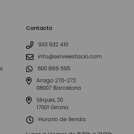
Contacto
933 932 410
info@serveiestacio.com
s
600 866 595
Arago 270-272
08007 Barcelona
Sèquia, 20
17001 Girona
Horario de tienda: