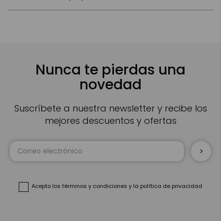
Nunca te pierdas una
novedad
Suscríbete a nuestra newsletter y recibe los
mejores descuentos y ofertas
Inscríbase
a
nuestro
boletín
de
noticias:
Acepto
los términos y condiciones
y
la política de privacidad