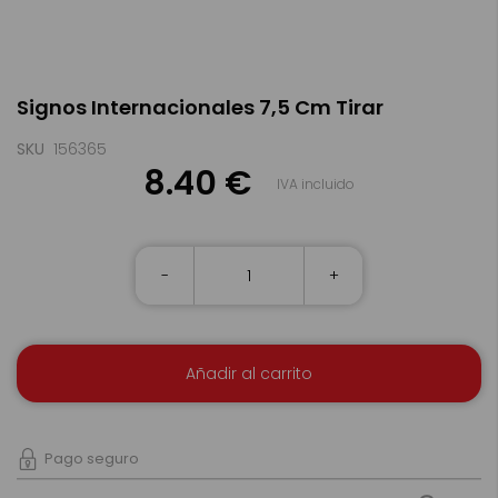
Saltar
Signos Internacionales 7,5 Cm Tirar
al
comienzo
de
SKU
156365
la
8.40 €
IVA incluido
galería
de
imágenes
-
+
Añadir al carrito
Pago seguro