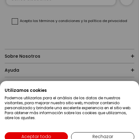
nuestro
boletín
de
noticias:
Acepto
los términos y condiciones
y
la política de privacidad
Sobre Nosotros
Ayuda
Compras
Utilizamos cookies
Podemos utilizarlas para el análisis de los datos de nuestros
Contacto
visitantes, para mejorar nuestro sitio web, mostrar contenido
personalizado y brindarle una excelente experiencia en el sitio web.
Para obtener más información sobre las cookies que utilizamos,
abre los ajustes.
Aceptar todo
Rechazar