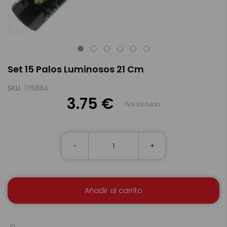
Saltar
Set 15 Palos Luminosos 21 Cm
al
comienzo
de
SKU
176884
la
3.75 €
IVA incluido
galería
de
imágenes
-
+
Añadir al carrito