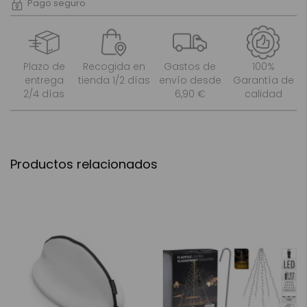
Pago seguro
Plazo de
Recogida en
Gastos de
100%
entrega
tienda 1/2 días
envío desde
Garantía de
2/4 días
6,90 €
calidad
Productos relacionados