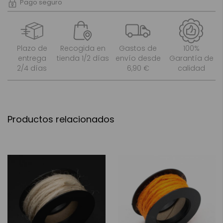
Pago seguro
Plazo de
Recogida en
Gastos de
100%
entrega
tienda 1/2 días
envío desde
Garantía de
2/4 días
6,90 €
calidad
Productos relacionados