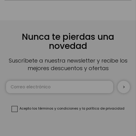
Nunca te pierdas una
novedad
Suscríbete a nuestra newsletter y recibe los
mejores descuentos y ofertas
Inscríbase
a
nuestro
boletín
de
noticias:
Acepto
los términos y condiciones
y
la política de privacidad