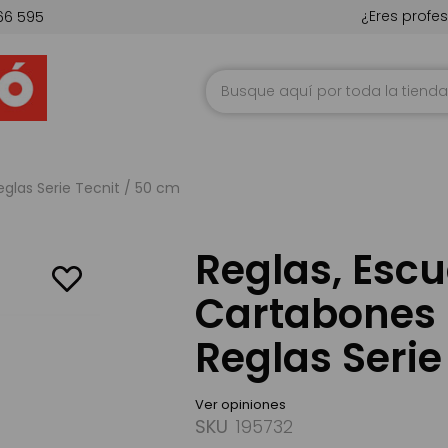
¿Eres profes
66 595
Ir
al
contenido
eglas Serie Tecnit / 50 cm
Reglas, Escu
Cartabones 6
Reglas Serie
Ver opiniones
SKU
195732