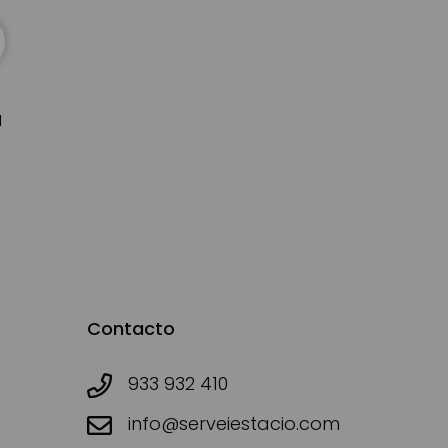
d
Contacto
933 932 410
info@serveiestacio.com