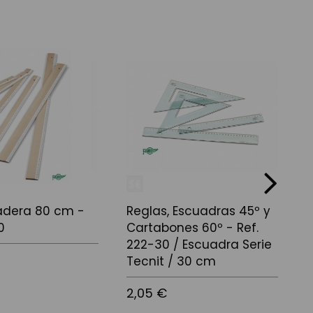
next
adera 80 cm -
Reglas, Escuadras 45º y
C
0
Cartabones 60º - Ref.
222-30 / Escuadra Serie
1
Tecnit / 30 cm
2,05 €