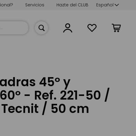
Lenguaje
ional?
Servicios
Hazte del CLUB
Español
Mi cesta
adras 45º y
0º - Ref. 221-50 /
 Tecnit / 50 cm