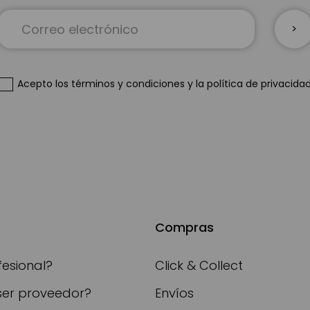
Inscríbase
a
nuestro
boletín
de
Acepto
los términos y condiciones
y
la política de privacida
noticias:
Compras
fesional?
Click & Collect
ser proveedor?
Envíos