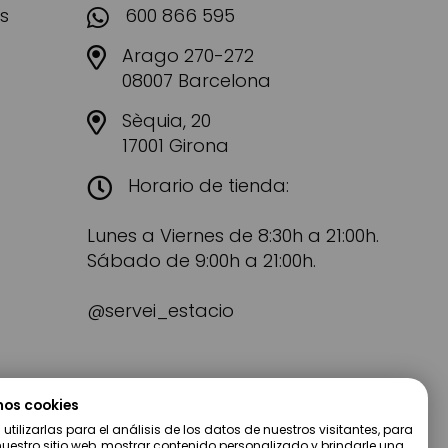
s
600 866 595
Arago 270-272
08007 Barcelona
Sèquia, 20
17001 Girona
Horario de tienda:
Lunes a Viernes de 8:30h a 21:00h.
Sábado de 9:00h a 21:00h.
@servei_estacio
mos cookies
tilizarlas para el análisis de los datos de nuestros visitantes, para
uestro sitio web, mostrar contenido personalizado y brindarle una