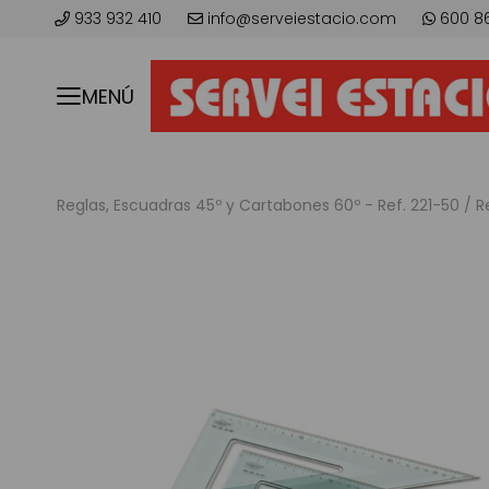
933 932 410
info@serveiestacio.com
600 8
MENÚ
Reglas, Escuadras 45º y Cartabones 60º - Ref. 221-50 / R
Saltar
al
final
de
la
galería
de
imágenes