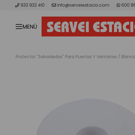
933 932 410
info@serveiestacio.com
600 8
MENÚ
Protector "Salvadedos" Para Puertas Y Ventanas / Blanco. 
Saltar
al
final
de
la
galería
de
imágenes