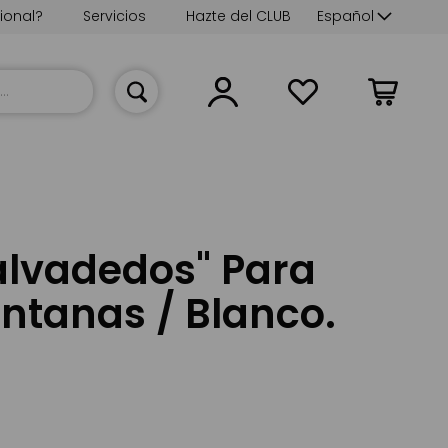
Lenguaje
ional?
Servicios
Hazte del CLUB
Español
Mi cesta
alvadedos" Para
ntanas / Blanco.