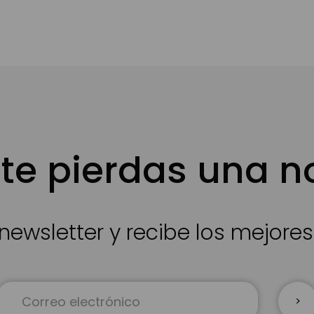
te pierdas una 
newsletter y recibe los mejore
Inscríbase
a