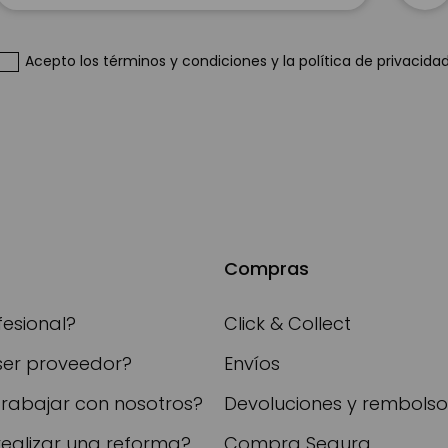
nuestro
boletín
de
Acepto
los términos y condiciones
y
la política de privacida
noticias:
Compras
fesional?
Click & Collect
ser proveedor?
Envíos
trabajar con nosotros?
Devoluciones y rembolso
realizar una reforma?
Compra Segura