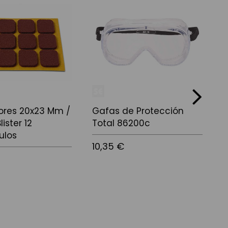
next
ores 20x23 Mm /
Gafas de Protección
P
lister 12
Total 86200c
ulos
10,35 €
4