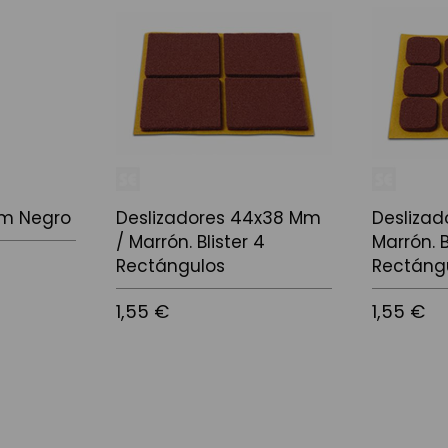
m Negro
Deslizadores 44x38 Mm
Deslizad
/ Marrón. Blister 4
Marrón. B
Rectángulos
Rectáng
1,55 €
1,55 €