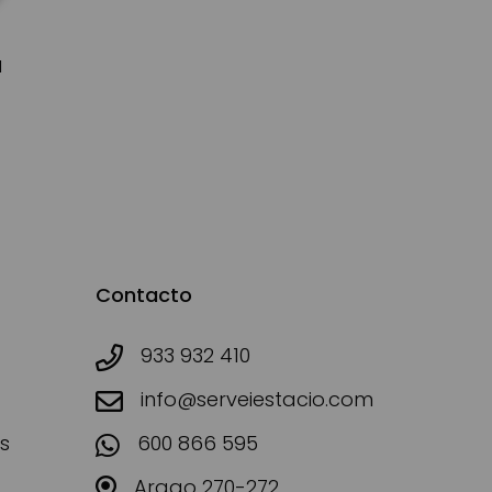
d
Contacto
933 932 410
info@serveiestacio.com
s
600 866 595
Arago 270-272