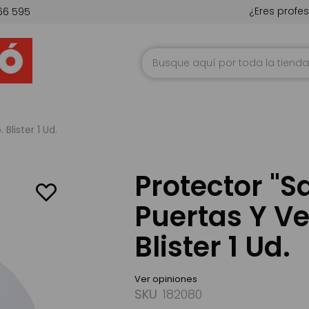
¿Eres profes
66 595
Ir
al
contenido
Blister 1 Ud.
Protector "S
Puertas Y Ve
Blister 1 Ud.
Ver opiniones
SKU
182080