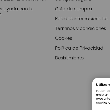
as ayuda con tu
Guía de compra
?
Pedidos internacionales
Términos y condiciones
Cookies
Política de Privacidad
Desistimiento
Utiliza
Podemos u
mejorar n
excelente
cookies q