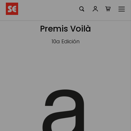
Mi cesta
Ir
al
contenido
Premis Voilà
10a Edición