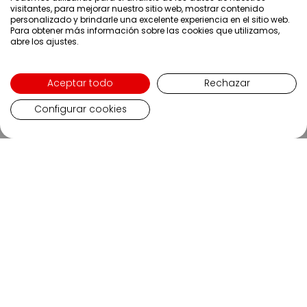
visitantes, para mejorar nuestro sitio web, mostrar contenido
personalizado y brindarle una excelente experiencia en el sitio web.
Para obtener más información sobre las cookies que utilizamos,
abre los ajustes.
Aceptar todo
Rechazar
Configurar cookies
Nunca te pierdas una
novedad
Suscríbete a nuestra newsletter y recibe los
mejores descuentos y ofertas