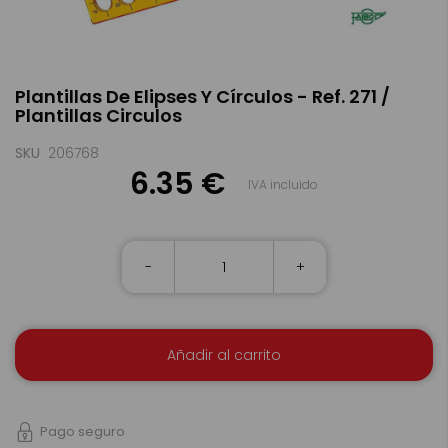
Saltar
Plantillas De Elipses Y Círculos - Ref. 271 /
al
Plantillas Circulos
comienzo
de
la
SKU
206768
galería
6.35 €
IVA incluido
de
imágenes
-
+
Añadir al carrito
Pago seguro