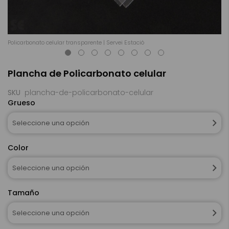
Policarbonato celular transparente | Servei Estació
Po
Saltar
Plancha de Policarbonato celular
al
comienzo
de
SKU
plancha-de-policarbonato-celular
la
Grueso
galería
de
Seleccione una opción
imágenes
Color
Seleccione una opción
Tamaño
Seleccione una opción